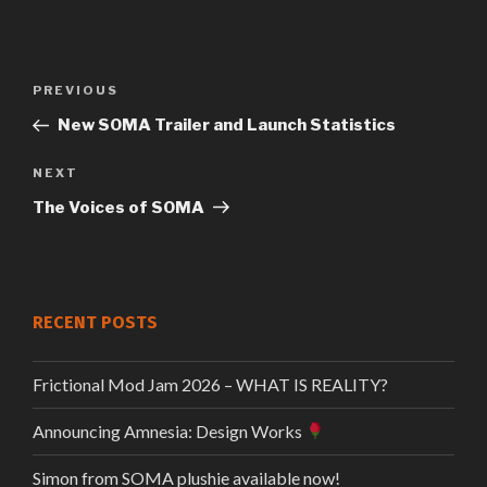
Previous
PREVIOUS
Post
Post
New SOMA Trailer and Launch Statistics
navigation
Next
NEXT
Post
The Voices of SOMA
RECENT POSTS
Frictional Mod Jam 2026 – WHAT IS REALITY?
Announcing Amnesia: Design Works
Simon from SOMA plushie available now!