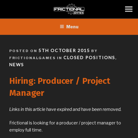
Skip
Menu
to
content
POSTED
5TH OCTOBER 2015
POSTED ON
BY
ON
CLOSED POSITIONS
FRICTIONALGAMES IN
,
NEWS
Hiring: Producer / Project
Manager
Links in this article have expired and have been removed.
Frictional is looking for a producer / project manager to
employ full time.